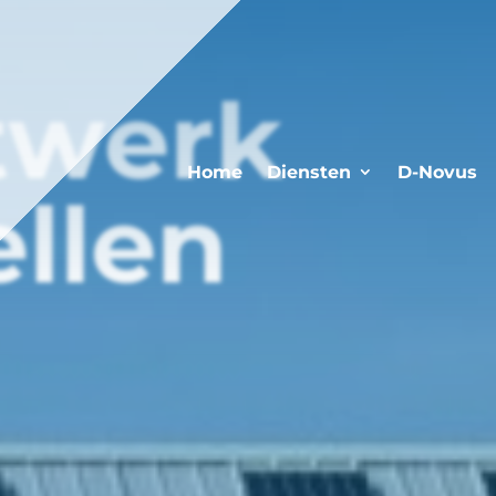
twerk
Home
Diensten
D-Novus
ellen